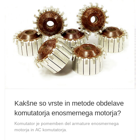
Kakšne so vrste in metode obdelave
komutatorja enosmernega motorja?
Komutator je pomemben del armature enosmernega
motorja in AC komutatorja.