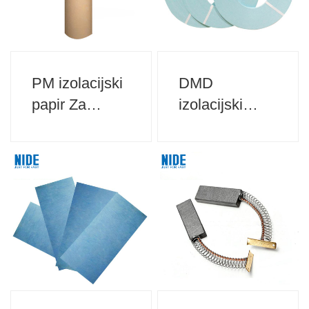
PM izolacijski
DMD
papir Za
izolacijski
izolacijo
papir za
motorja
izolacijo
motorja