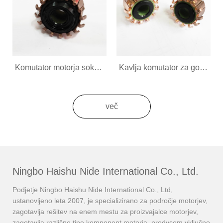
Komutator motorja sokovnika za gospodinjske aparate
Kavlja komutator za gospodinjske aparate
več
Ningbo Haishu Nide International Co., Ltd.
Podjetje Ningbo Haishu Nide International Co., Ltd,
ustanovljeno leta 2007, je specializirano za področje motorjev,
zagotavlja rešitev na enem mestu za proizvajalce motorjev,
zagotavlja različne tipe komponent motorja, predvsem vključno