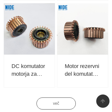
gospodinjske
gospodinjske
aparate
aparate
DC komutator
Motor rezervni
motorja za
del komutator
gospodinjske
za
aparate
gospodinjske
aparate
več